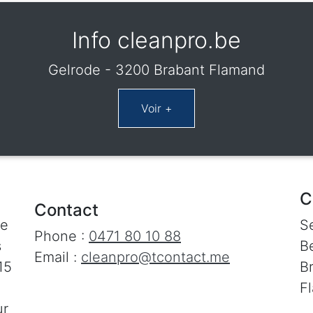
Info cleanpro.be
Gelrode - 3200 Brabant Flamand
C
Contact
le
S
Phone :
0471 80 10 88
s
Be
Email :
cleanpro@tcontact.me
15
B
F
ur