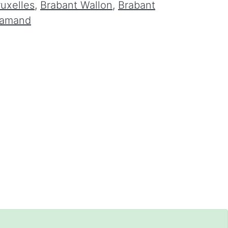
ruxelles
,
Brabant Wallon
,
Brabant
lamand