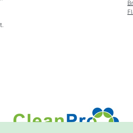
B
F
t.