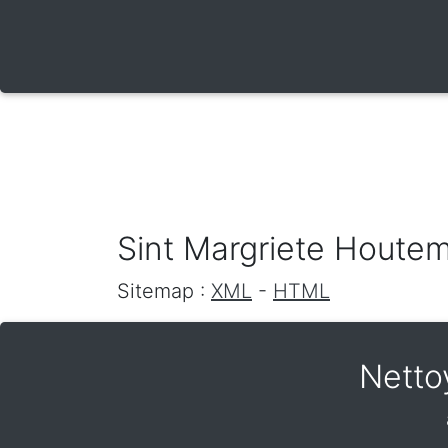
Sint Margriete Houte
Sitemap :
XML
-
HTML
Netto