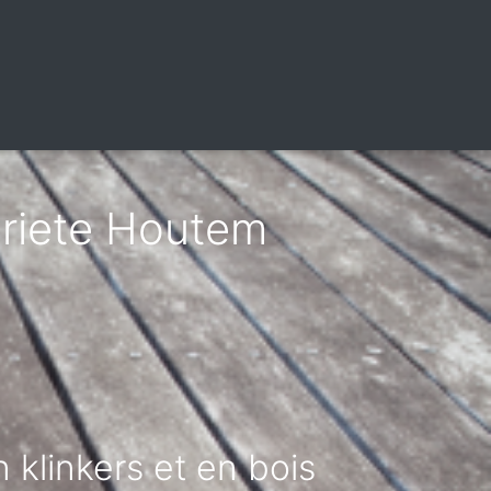
griete Houtem
 klinkers et en bois