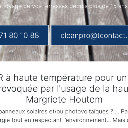
toyage de vos terrasses depuis plus de 15 ans
71 80 10 88
cleanpro@tcontact
 à haute température pour un r
provoquée par l'usage de la hau
Margriete Houtem
anneaux solaires et/ou photovoltaïques ? ... Par
gie tout en respectant l’environnement... Mais