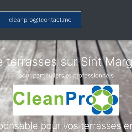
cleanpro@tcontact.me
 terrasses sur Sint Mar
pour particuliers et professionnels
onsable pour vos terrasses en