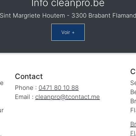
Info cleanpro.be
Sint Margriete Houtem - 3300 Brabant Flaman
C
Contact
le
S
Phone :
0471 80 10 88
Be
Email :
cleanpro@tcontact.me
B
ur
F
B
F