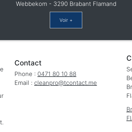
Webbekom - 3290 Brabant Flamand
C
Contact
le
S
Phone :
0471 80 10 88
Be
Email :
cleanpro@tcontact.me
B
ur
F
B
F
t.