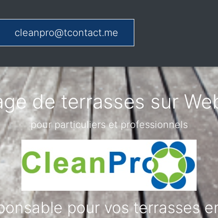
cleanpro@tcontact.me
age de terrasses sur W
pour particuliers et professionnels
onsable pour vos terrasses en