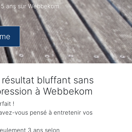
 15 ans sur Webbekom
.me
ésultat bluffant sans
e pression à Webbekom
fait !
 avez-vous pensé à entretenir vos
 seulement 3 ans selon