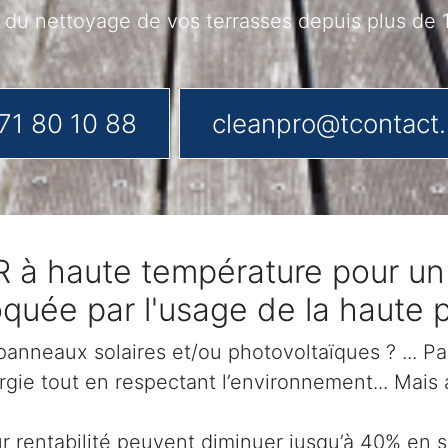
du nettoyage de vos terrasses depuis plus de
71 80 10 88
cleanpro@tcontact
 à haute température pour un r
voquée par l'usage de la haut
anneaux solaires et/ou photovoltaïques ? ... Par
gie tout en respectant l’environnement... Mais
eur rentabilité peuvent diminuer jusqu’à 40% en