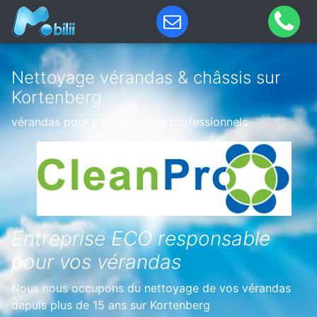
Nettoyage vérandas & châssis sur
Kortenberg
vérandas pour particuliers et professionnels
Entreprise ECO responsable
pour vos vérandas
Nous nous occupons du nettoyage de vos vérandas
depuis plus de 15 ans sur Kortenberg