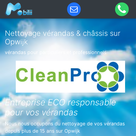
Nettoyage vérandas & châssis sur
Opwijk
vérandas pour particuliers et professionnels
Entreprise ECO responsable
pour vos vérandas
Nous nous occupons du nettoyage de vos vérandas
depuis plus de 15 ans sur Opwijk