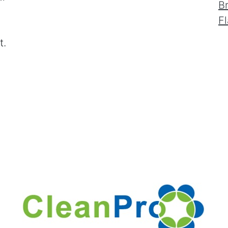
B
F
t.