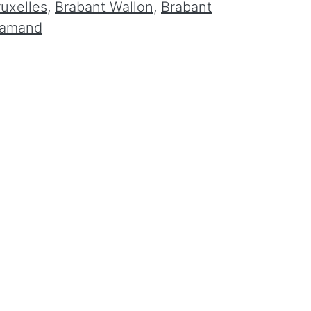
ruxelles
,
Brabant Wallon
,
Brabant
lamand