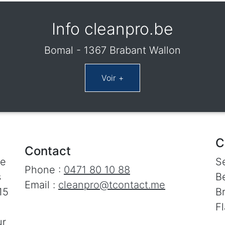
Info cleanpro.be
Bomal - 1367 Brabant Wallon
C
Contact
le
S
Phone :
0471 80 10 88
s
Be
Email :
cleanpro@tcontact.me
15
B
F
ur