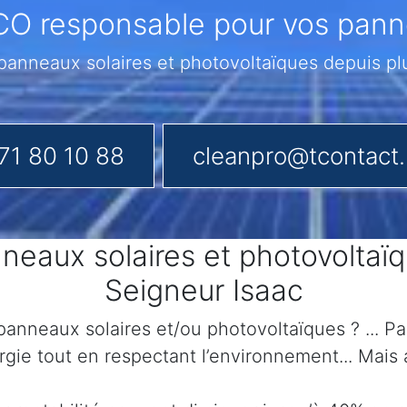
CO responsable pour vos pann
nneaux solaires et photovoltaïques depuis plu
71 80 10 88
cleanpro@tcontact
eaux solaires et photovoltaï
Seigneur Isaac
anneaux solaires et/ou photovoltaïques ? ... Par
gie tout en respectant l’environnement... Mais