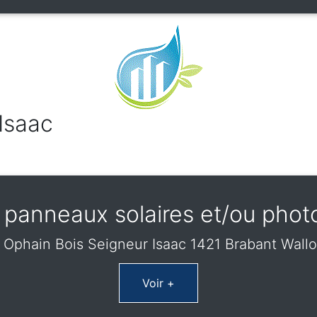
Isaac
panneaux solaires et/ou phot
 Ophain Bois Seigneur Isaac 1421 Brabant Wall
Voir +