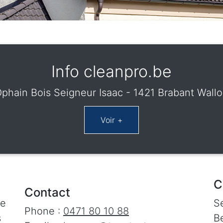
Info cleanpro.be
phain Bois Seigneur Isaac - 1421 Brabant Wall
C
Contact
le
S
Phone :
0471 80 10 88
s
Be