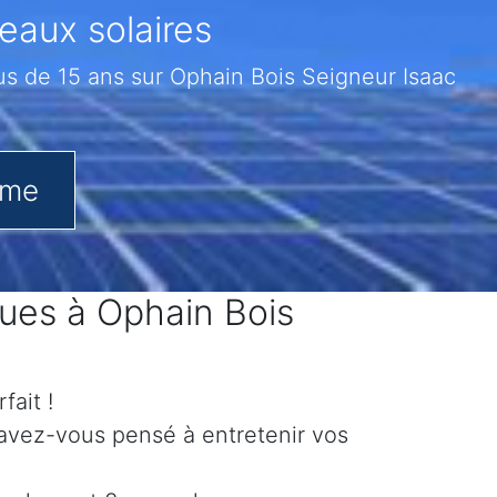
eaux solaires
s de 15 ans sur Ophain Bois Seigneur Isaac
.me
ques à Ophain Bois
fait !
 avez-vous pensé à entretenir vos