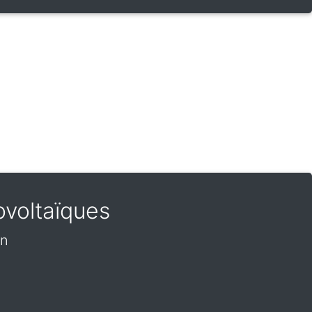
ovoltaïques
on