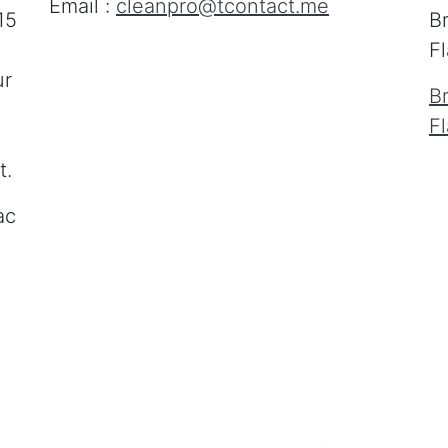
Email :
cleanpro@tcontact.me
15
B
F
ur
B
F
t.
ac